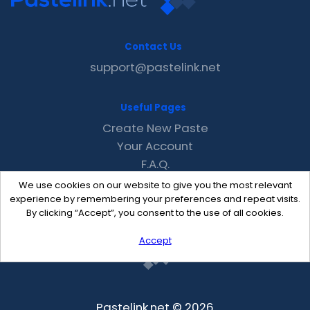
Contact Us
support@pastelink.net
Useful Pages
Create New Paste
Your Account
F.A.Q.
Recent
We use cookies on our website to give you the most relevant
Contact
experience by remembering your preferences and repeat visits.
By clicking “Accept”, you consent to the use of all cookies.
Accept
Pastelink.net © 2026