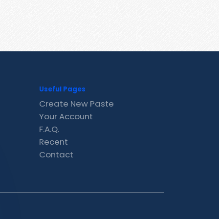
Useful Pages
Create New Paste
Your Account
F.A.Q.
Recent
Contact