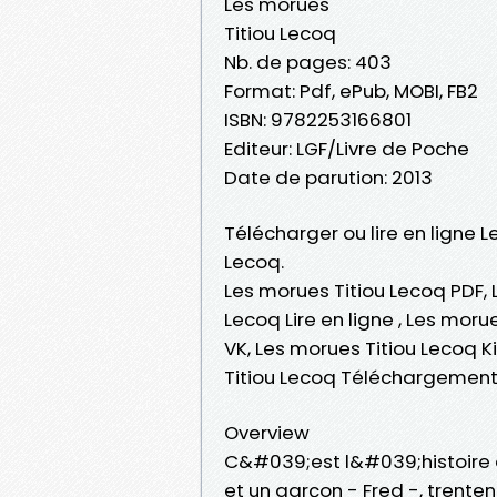
Les morues
Titiou Lecoq
Nb. de pages: 403
Format: Pdf, ePub, MOBI, FB2
ISBN: 9782253166801
Editeur: LGF/Livre de Poche
Date de parution: 2013
Télécharger ou lire en ligne L
Lecoq.
Les morues Titiou Lecoq PDF, 
Lecoq Lire en ligne , Les mor
VK, Les morues Titiou Lecoq K
Titiou Lecoq Téléchargement
Overview
C&#039;est l&#039;histoire des
et un garçon - Fred -, trenten