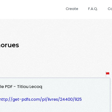
Create
F.A.Q.
C
morues
le PDF - Titiou Lecoq
http://get-pdfs.com/pl/livres/24400/925