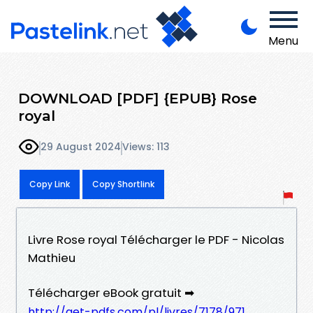
Menu
DOWNLOAD [PDF] {EPUB} Rose
royal
29 August 2024
Views: 113
Copy Link
Copy Shortlink
Livre Rose royal Télécharger le PDF - Nicolas
Mathieu
Télécharger eBook gratuit ➡
http://get-pdfs.com/pl/livres/7178/971