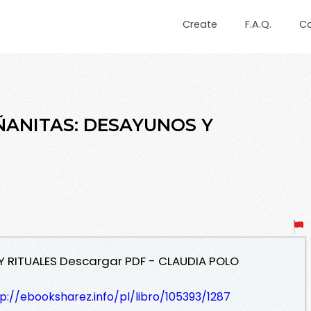
Create
F.A.Q.
C
AÑANITAS: DESAYUNOS Y
Y RITUALES Descargar PDF - CLAUDIA POLO
p://ebooksharez.info/pl/libro/105393/1287