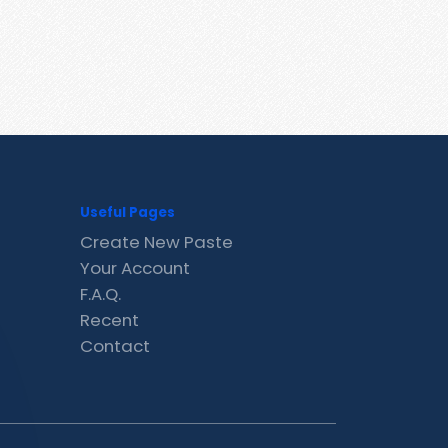
Useful Pages
Create New Paste
Your Account
F.A.Q.
Recent
Contact