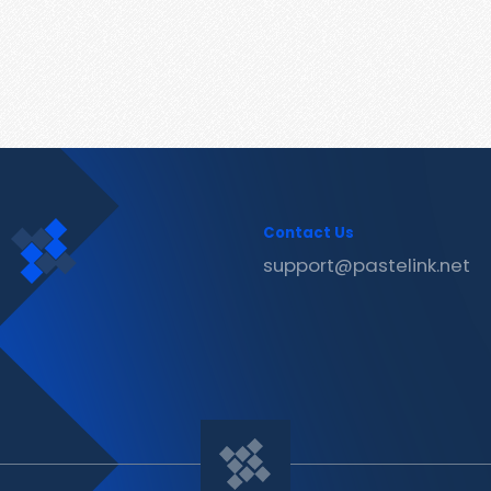
Contact Us
support@pastelink.net