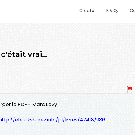
Create
F.A.Q.
C
'était vrai...
charger le PDF - Marc Levy
http://ebooksharez.info/pl/livres/47418/986