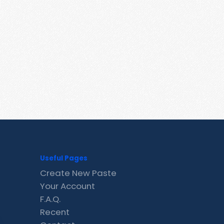
Useful Pages
Create New Paste
Your Account
F.A.Q.
Recent