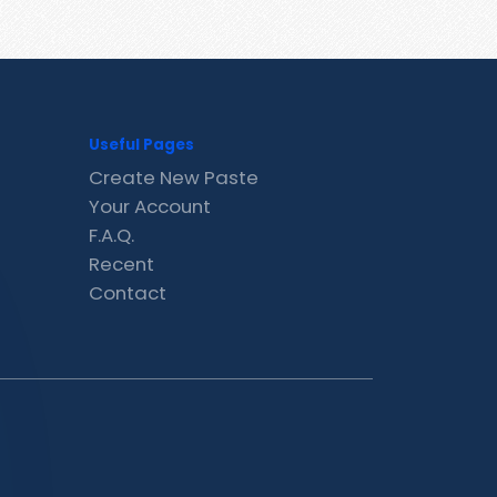
Useful Pages
Create New Paste
Your Account
F.A.Q.
Recent
Contact