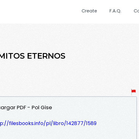
Create
F.A.Q.
C
 MITOS ETERNOS
argar PDF - Pol Gise
p://filesbooks.info/pl/libro/142877/1589