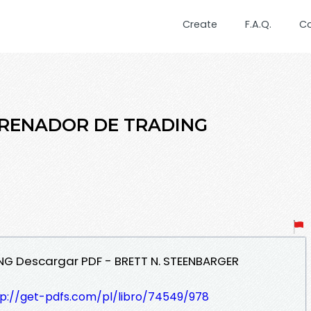
Create
F.A.Q.
C
NTRENADOR DE TRADING
ING Descargar PDF - BRETT N. STEENBARGER
tp://get-pdfs.com/pl/libro/74549/978