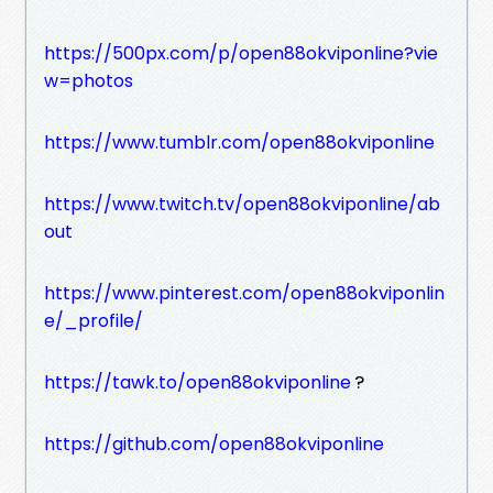
https://500px.com/p/open88okviponline?vie
w=photos
https://www.tumblr.com/open88okviponline
https://www.twitch.tv/open88okviponline/ab
out
https://www.pinterest.com/open88okviponlin
e/_profile/
?
https://tawk.to/open88okviponline
https://github.com/open88okviponline