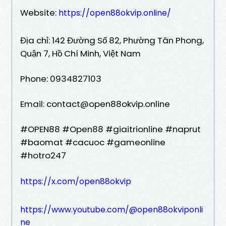
Website:
https://open88okvip.online/
Địa chỉ: 142 Đường Số 82, Phường Tân Phong,
Quận 7, Hồ Chí Minh, Việt Nam
Phone: 0934827103
Email: contact@open88okvip.online
#OPEN88 #Open88 #giaitrionline #naprut
#baomat #cacuoc #gameonline
#hotro247
https://x.com/open88okvip
https://www.youtube.com/@open88okviponli
ne