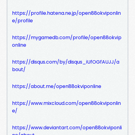
https://profile.hatena.ne.jp/open88okviponlin
e/profile
https://mygamedb.com/profile/open88okvip
online
https://disqus.com/by/disqus_iUfOGfAUJJ/a
bout/
https://about.me/open88okviponline
https://www.mixcloud.com/open88okviponlin
e/
https://www.deviantart.com/open88okviponli