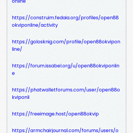
online
https://construim.fedaia.org/profiles/open88
okviponline/activity
https://golosknig.com/profile/open88okvipon
line/
https://forum.issabel.org/u/open88okviponlin
e
https://phatwalletforums.com/user/open88o
kviponli
https://freeimage.host/open88okvip
https://armchairjournal.com/forums/users/o