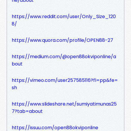
ne/about
https://www.reddit.com/user/Only_Size_120
8/
https://www.quora.com/profile/OPEN88-27
https://medium.com/@open88okviponline/a
bout
https://vimeo.com/user257585116?fl=pp&fe=
sh
https://www.slideshare.net/sumiyatimunas25
7?tab=about
https://issuu.com/open88okviponline