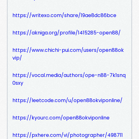
https://writexo.com/share/19ae8dc86bce
https://akniga.org/profile/1415285-open88/
https://www.chichi-pui.com/users/open88ok
vip/
https://vocal.media/authors/ope-n88-7k1snq
0sxy
https://leetcode.com/u/open88okviponline/
https://kyourc.com/open88okviponline
https://pxhere.com/vi/photographer/498711