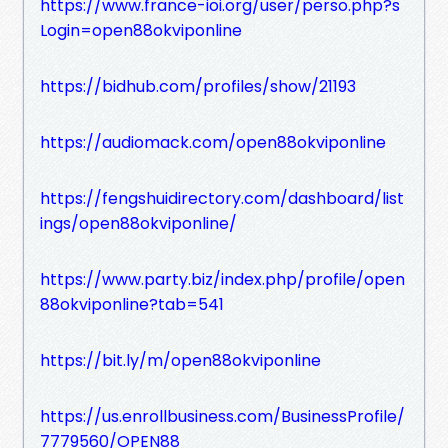
https://www.france-ioi.org/user/perso.php?s
Login=open88okviponline
https://bidhub.com/profiles/show/21193
https://audiomack.com/open88okviponline
https://fengshuidirectory.com/dashboard/list
ings/open88okviponline/
https://www.party.biz/index.php/profile/open
88okviponline?tab=541
https://bit.ly/m/open88okviponline
https://us.enrollbusiness.com/BusinessProfile/
7779560/OPEN88