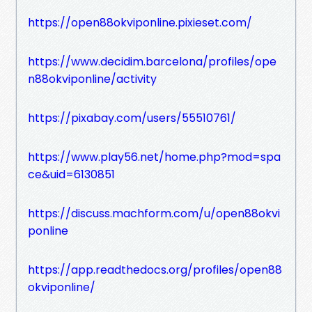
https://open88okviponline.pixieset.com/
https://www.decidim.barcelona/profiles/ope
n88okviponline/activity
https://pixabay.com/users/55510761/
https://www.play56.net/home.php?mod=spa
ce&uid=6130851
https://discuss.machform.com/u/open88okvi
ponline
https://app.readthedocs.org/profiles/open88
okviponline/