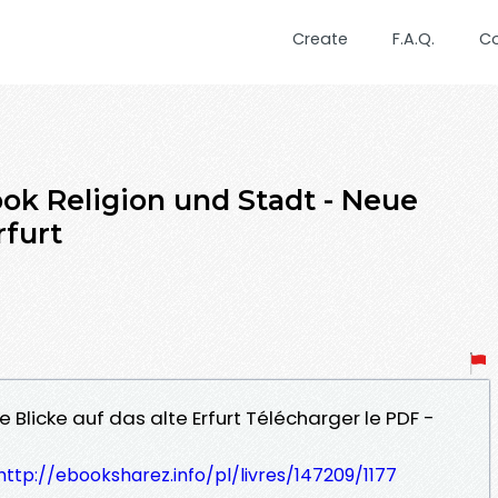
Create
F.A.Q.
C
ook Religion und Stadt - Neue
rfurt
e Blicke auf das alte Erfurt Télécharger le PDF -
http://ebooksharez.info/pl/livres/147209/1177