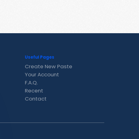
Useful Pages
Create New Paste
Your Account
F.A.Q.
Recent
Contact