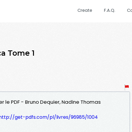
Create
F.A.Q.
C
ca Tome 1
er le PDF - Bruno Dequier, Nadine Thomas
http://get-pdfs.com/pl/livres/96985/1004