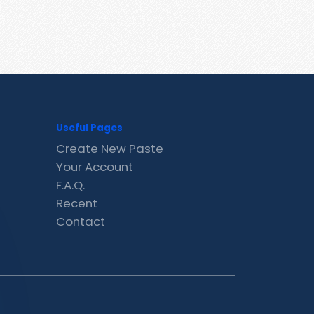
Useful Pages
Create New Paste
Your Account
F.A.Q.
Recent
Contact