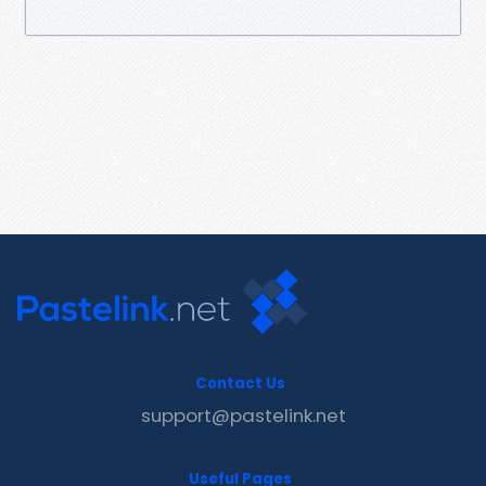
Contact Us
support@pastelink.net
Useful Pages