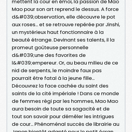
mettent la cour en émoi, la passion de Mao
Mao pour son art reprend le dessus. A force
d&#039;observation, elle découvre le pot
aux roses... et se retrouve repérée par Jinshi,
un mystérieux haut fonctionnaire à la
beauté étrange. Devinant ses talents, il la
promeut goûteuse personnelle
d&#039;une des favorites de
l&#039;empereur. Or, au beau milieu de ce
nid de serpents, le moindre faux pas
pourrait être fatal à la jeune fille...
Découvrez la face cachée du saint des
saints de la cité impériale ! Dans ce monde
de femmes régi par les hommes, Mao Mao
aura besoin de toute sa sagacité et de
tout son savoir pour démêler les intrigues
de cour... Phénoménal succès de librairie au
Japon bientôt adapté pour le petit écran,