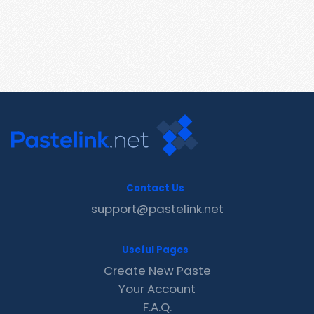
Contact Us
support@pastelink.net
Useful Pages
Create New Paste
Your Account
F.A.Q.