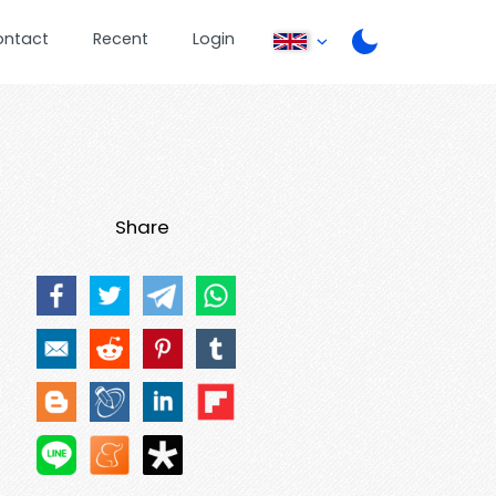
ontact
Recent
Login
Share