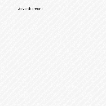
Advertisement