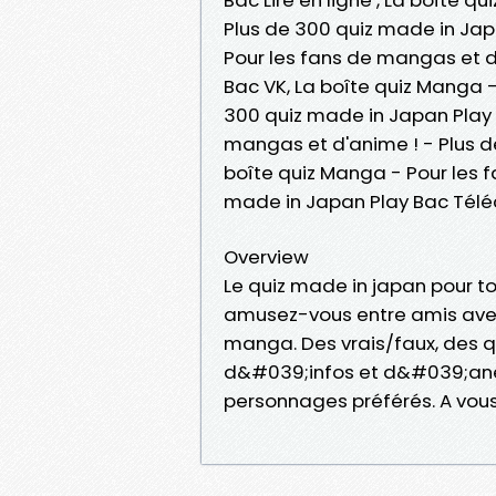
Plus de 300 quiz made in Jap
Pour les fans de mangas et d
Bac VK, La boîte quiz Manga -
300 quiz made in Japan Play 
mangas et d'anime ! - Plus d
boîte quiz Manga - Pour les 
made in Japan Play Bac Tél
Overview
Le quiz made in japan pour t
amusez-vous entre amis avec
manga. Des vrais/faux, des qui
d&#039;infos et d&#039;ane
personnages préférés. A vous