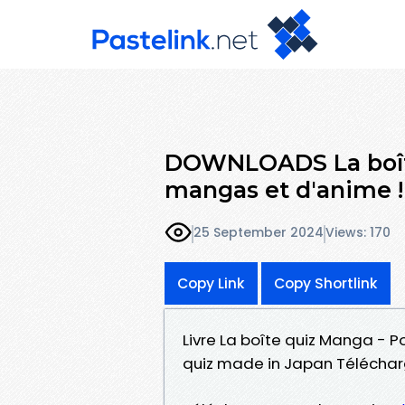
DOWNLOADS La boîte
mangas et d'anime ! 
25 September 2024
Views: 170
Copy Link
Copy Shortlink
Livre La boîte quiz Manga - P
quiz made in Japan Télécharg