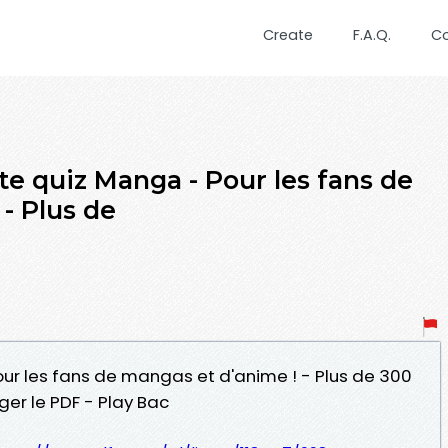
Create
F.A.Q.
C
 quiz Manga - Pour les fans de
- Plus de
our les fans de mangas et d'anime ! - Plus de 300
er le PDF - Play Bac