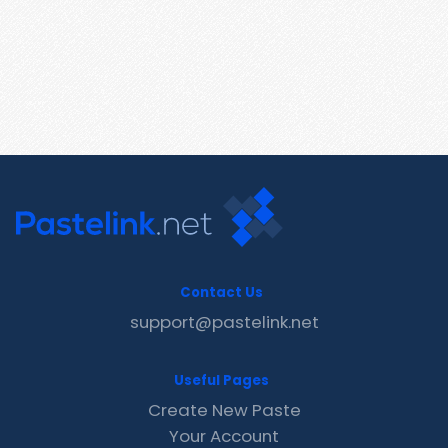
Contact Us
support@pastelink.net
Useful Pages
Create New Paste
Your Account