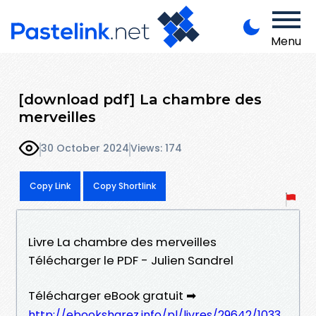
Menu
[download pdf] La chambre des
merveilles
30 October 2024
Views: 174
Copy Link
Copy Shortlink
Livre La chambre des merveilles
Télécharger le PDF - Julien Sandrel
Télécharger eBook gratuit ➡
http://ebooksharez.info/pl/livres/29642/1033