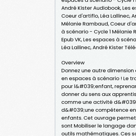
André Kister Audiobook, Les 
Coeur d'artiflo, Léa Lallinec,
Mélanie Rambaud, Coeur d'arti
à scénario - Cycle 1 Mélanie R
Epub VK, Les espaces à scénar
Léa Lallinec, André Kister Té
Overview
Donnez une autre dimension a
en espaces à scénario ! Le t
pour l&#039;enfant, reprenant
donner du sens aux apprenti
comme une activité d&#039;
d&#039;une compétence en pa
enfants. Cet ouvrage permet
sont Mobiliser le langage da
outils mathématiques. Ces s