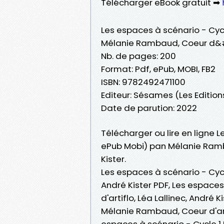
Télécharger eBook gratuit ➡
Les espaces à scénario - Cycl
Mélanie Rambaud, Coeur d&#03
Nb. de pages: 200
Format: Pdf, ePub, MOBI, FB2
ISBN: 9782492471100
Editeur: Sésames (Les Edition
Date de parution: 2022
Télécharger ou lire en ligne L
ePub Mobi) pan Mélanie Ramba
Kister.
Les espaces à scénario - Cycl
André Kister PDF, Les espace
d'artiflo, Léa Lallinec, André 
Mélanie Rambaud, Coeur d'artifl
espaces à scénario - Cycle 1 