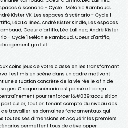
espaces à scénario - Cycle 1 Mélanie Rambaud,
 André Kister VK, Les espaces à scénario - Cycle 1
flo, Léa Lallinec, André Kister Kindle, Les espaces
ambaud, Coeur d'artiflo, Léa Lallinec, André Kister
io - Cycle 1 Mélanie Rambaud, Coeur d'artiflo,
léchargement gratuit
ux coins jeux de votre classe en les transformant
ravail est mis en scène dans un cadre motivant
 une situation concrète de la vie réelle afin de
ssages. Chaque scénario est pensé et conçu
entraînement pour renforcer l&#039;acquisition
rticulier, tout en tenant compte du niveau des
 de travailler les domaines fondamentaux qui
ns toutes ses dimensions et Acquérir les premiers
cénarios permettent tous de développer