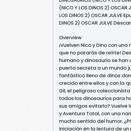
(NICO Y LOS DINOS 2) OSCAR J
LOS DINOS 2) OSCAR JULVE Epu
DINOS 2) OSCAR JULVE Descar
Overview
¡Vuelven Nico y Dino con una 
que no pararás de reírte! De
humano y dinosaurio se han v
puerta secreta a un mundo jur
fantástico lleno de dinos do
crecido entre ellos y con la 
Gil, el peligroso coleccionis
todos los dinosaurios para ha
sus amigos evitarlo? Vuelve la
y Aventura Total, con una nar
mucho sentido del humor. ¿P
iniciación en la lectura de un