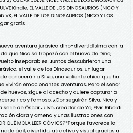
ULVE Kindle, EL VALLE DE LOS DINOSAURIOS (NICO Y
b VK, EL VALLE DE LOS DINOSAURIOS (NICO Y LOS
gar gratis
nueva aventura jurásica dino-divertidísima con la
sde que Nico se tropezó con el huevo de Dino,
uelto inseparables. Juntos descubrieron una
ásico, el valle de los Dinosaurios, un lugar
nde conocerán a Silva, una valiente chica que ha
que vivirán emocionantes aventuras. Pero el señor
ta de huevos, sigue al acecho y quiere capturar a
cerse rico y famoso. ¿Conseguirán Silva, Nico y
 serie de Òscar Julve, creador de Yo, Elvis Riboldi
ración clara y amena y unas ilustraciones con
OR QUÉ MOLA LEER CÓMICS?*Porque favorece la
 modo ágil, divertido, atractivo y visual gracias a