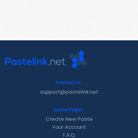
Contact Us
support@pastelink.net
Useful Pages
Create New Paste
Your Account
F.A.Q.