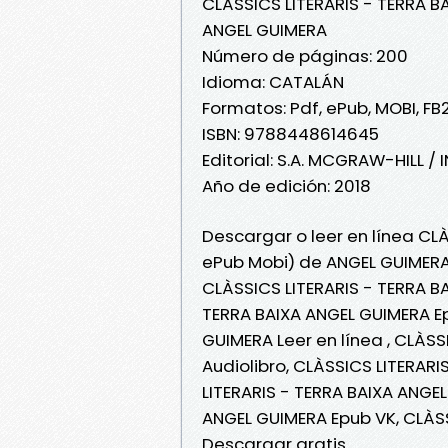
CLÀSSICS LITERARIS - TERRA B
ANGEL GUIMERA
Número de páginas: 200
Idioma: CATALÁN
Formatos: Pdf, ePub, MOBI, FB
ISBN: 9788448614645
Editorial: S.A. MCGRAW-HILL 
Año de edición: 2018
Descargar o leer en línea CLÀ
ePub Mobi) de ANGEL GUIMERA
CLÀSSICS LITERARIS - TERRA B
TERRA BAIXA ANGEL GUIMERA Ep
GUIMERA Leer en línea , CLÀS
Audiolibro, CLÀSSICS LITERAR
LITERARIS - TERRA BAIXA ANGEL
ANGEL GUIMERA Epub VK, CLÀSS
Descargar gratis