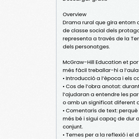
Overview
Drama rural que gira entorn d
de classe social dels protag
representa a través de la Ter
dels personatges.
McGraw-Hill Education et por
més fàcil treballar-hi a l’aula
• Introducció a l’època i els c
• Cos de l’obra anotat: durant
l’ajudaran a entendre les para
o amb un significat diferent d
• Comentaris de text: perquè 
més bé i sigui capaç de dur a 
conjunt.
• Temes per a la reflexió i el 