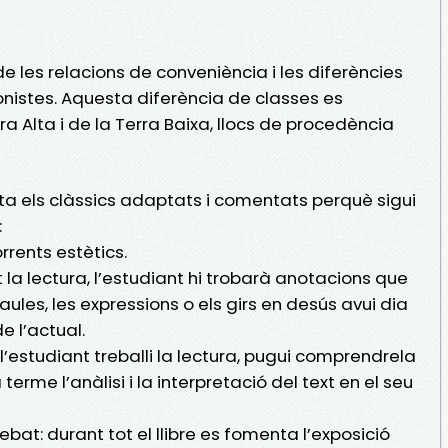
e les relacions de conveniència i les diferències
onistes. Aquesta diferència de classes es
ra Alta i de la Terra Baixa, llocs de procedència
ta els clàssics adaptats i comentats perquè sigui
:
orrents estètics.
 la lectura, l’estudiant hi trobarà anotacions que
ules, les expressions o els girs en desús avui dia
e l’actual.
l’estudiant treballi la lectura, pugui comprendrela
terme l’anàlisi i la interpretació del text en el seu
debat: durant tot el llibre es fomenta l’exposició