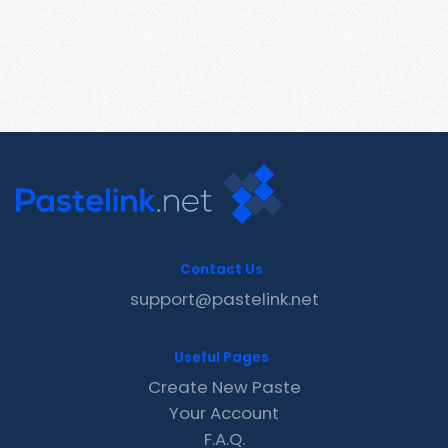
Contact Us
support@pastelink.net
Useful Pages
Create New Paste
Your Account
F.A.Q.