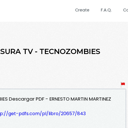
Create
F.A.Q.
C
BASURA TV - TECNOZOMBIES
IES Descargar PDF - ERNESTO MARTIN MARTINEZ
tp://get-pdfs.com/pl/libro/20657/843