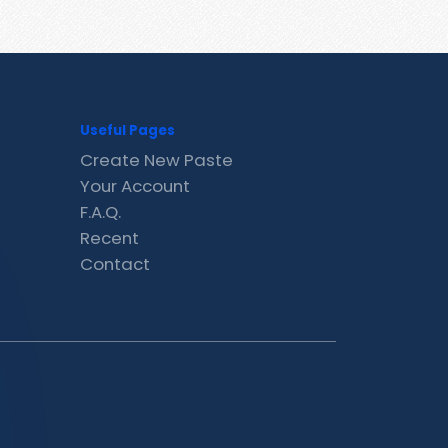
Useful Pages
Create New Paste
Your Account
F.A.Q.
Recent
Contact