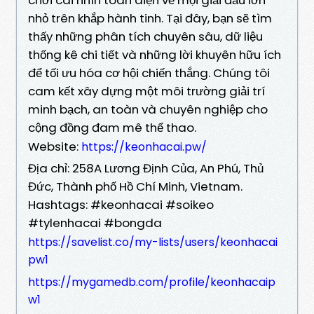
nhỏ trên khắp hành tinh. Tại đây, bạn sẽ tìm
thấy những phân tích chuyên sâu, dữ liệu
thống kê chi tiết và những lời khuyên hữu ích
để tối ưu hóa cơ hội chiến thắng. Chúng tôi
cam kết xây dựng một môi trường giải trí
minh bạch, an toàn và chuyên nghiệp cho
cộng đồng đam mê thể thao.
Website:
https://keonhacai.pw/
Địa chỉ: 258A Lương Định Của, An Phú, Thủ
Đức, Thành phố Hồ Chí Minh, Vietnam.
Hashtags: #keonhacai #soikeo
#tylenhacai #bongda
https://savelist.co/my-lists/users/keonhacai
pw1
https://mygamedb.com/profile/keonhacaip
w1