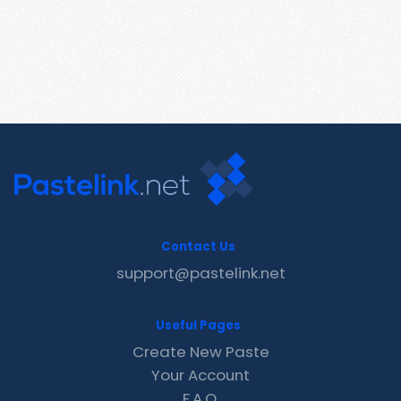
Contact Us
support@pastelink.net
Useful Pages
Create New Paste
Your Account
F.A.Q.