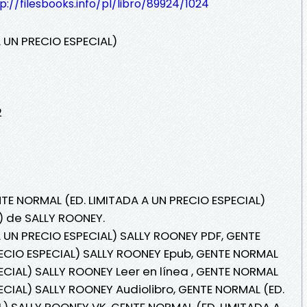
p://filesbooks.info/pl/libro/89924/1024
 UN PRECIO ESPECIAL)
2
NTE NORMAL (ED. LIMITADA A UN PRECIO ESPECIAL)
i) de SALLY ROONEY.
 UN PRECIO ESPECIAL) SALLY ROONEY PDF, GENTE
RECIO ESPECIAL) SALLY ROONEY Epub, GENTE NORMAL
ECIAL) SALLY ROONEY Leer en línea , GENTE NORMAL
ECIAL) SALLY ROONEY Audiolibro, GENTE NORMAL (ED.
L) SALLY ROONEY VK, GENTE NORMAL (ED. LIMITADA A