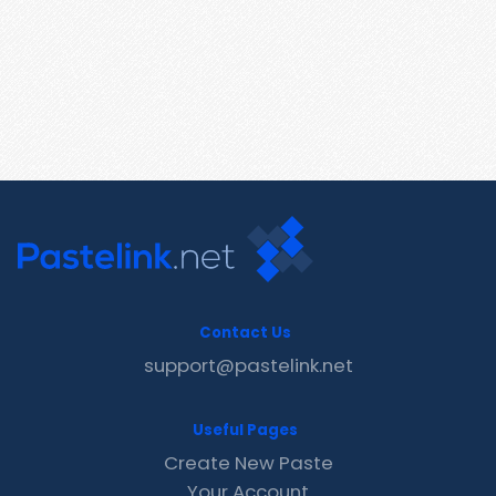
Contact Us
support@pastelink.net
Useful Pages
Create New Paste
Your Account