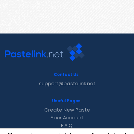
Contact Us
support@pastelink.net
Useful Pages
Create New Paste
Your Account
F.A.Q.
Recent