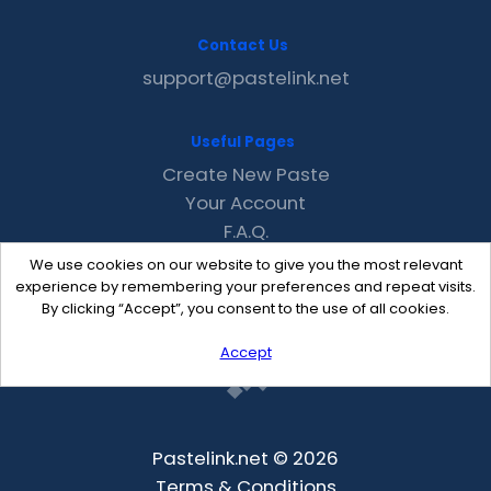
Contact Us
support@pastelink.net
Useful Pages
Create New Paste
Your Account
F.A.Q.
Recent
We use cookies on our website to give you the most relevant
Contact
experience by remembering your preferences and repeat visits.
By clicking “Accept”, you consent to the use of all cookies.
Accept
Pastelink.net © 2026
Terms & Conditions