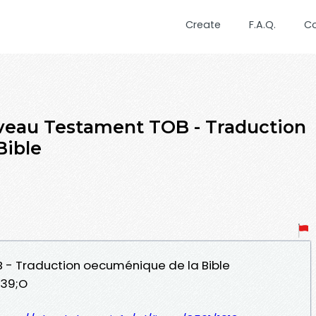
Create
F.A.Q.
C
veau Testament TOB - Traduction
Bible
 - Traduction oecuménique de la Bible
039;O