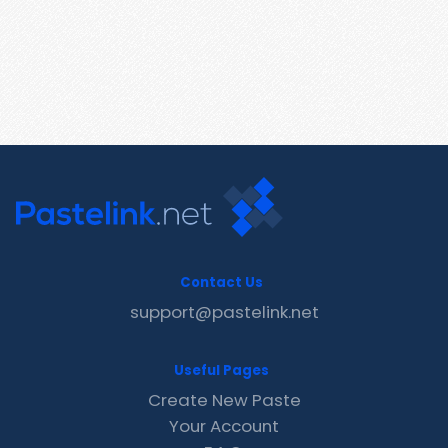
Contact Us
support@pastelink.net
Useful Pages
Create New Paste
Your Account