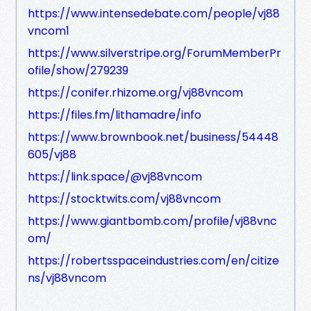
https://www.intensedebate.com/people/vj88
vncom1
https://www.silverstripe.org/ForumMemberPr
ofile/show/279239
https://conifer.rhizome.org/vj88vncom
https://files.fm/lithamadre/info
https://www.brownbook.net/business/54448
605/vj88
https://link.space/@vj88vncom
https://stocktwits.com/vj88vncom
https://www.giantbomb.com/profile/vj88vnc
om/
https://robertsspaceindustries.com/en/citize
ns/vj88vncom