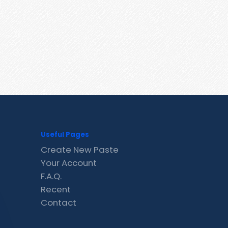
Useful Pages
Create New Paste
Your Account
F.A.Q.
Recent
Contact