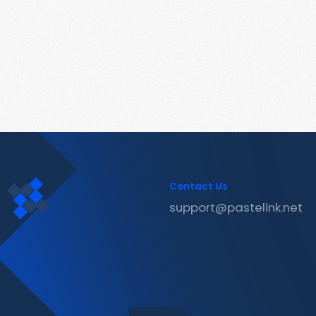
Contact Us
support@pastelink.net