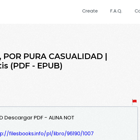
Create
F.A.Q.
C
Ú, POR PURA CASUALIDAD |
tis (PDF - EPUB)
AD Descargar PDF - ALINA NOT
p://filesbooks.info/pl/libro/96190/1007