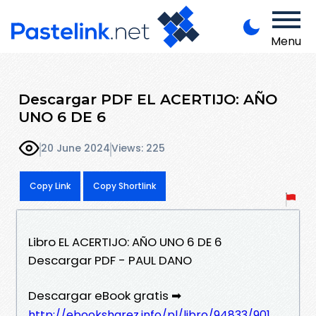
Menu
Descargar PDF EL ACERTIJO: AÑO
UNO 6 DE 6
20 June 2024
Views: 225
Copy Link
Copy Shortlink
Libro EL ACERTIJO: AÑO UNO 6 DE 6
Descargar PDF - PAUL DANO
Descargar eBook gratis ➡
http://ebooksharez.info/pl/libro/94833/901