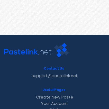
Contact Us
support@pastelink.net
Useful Pages
Create New Paste
Your Account