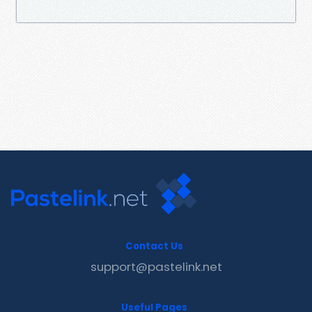
Contact Us
support@pastelink.net
Useful Pages