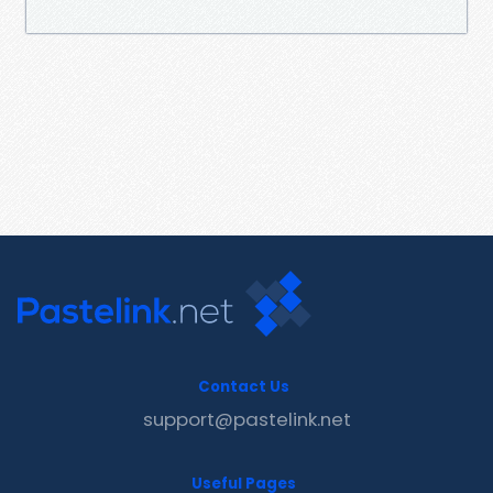
Contact Us
support@pastelink.net
Useful Pages