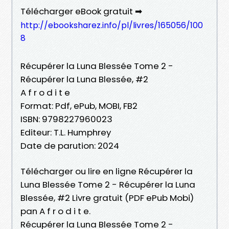
Télécharger eBook gratuit ➡
http://ebooksharez.info/pl/livres/165056/100
8
Récupérer la Luna Blessée Tome 2 -
Récupérer la Luna Blessée, #2
A f r o d i t e
Format: Pdf, ePub, MOBI, FB2
ISBN: 9798227960023
Editeur: T.L. Humphrey
Date de parution: 2024
Télécharger ou lire en ligne Récupérer la
Luna Blessée Tome 2 - Récupérer la Luna
Blessée, #2 Livre gratuit (PDF ePub Mobi)
pan A f r o d i t e.
Récupérer la Luna Blessée Tome 2 -