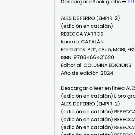
Descargar eBook gratis ➡
ht
ALES DE FERRO (EMPIRI 2)
(edición en catalán)
REBECCA YARROS
Idioma: CATALÁN
Formatos: Pdf, ePub, MOBI, FB
ISBN: 9788466431620
Editorial: COLUMNA EDICIONS
Año de edición: 2024
Descargar o leer en línea ALE
(edición en catalán) Libro g
ALES DE FERRO (EMPIRI 2)
(edición en catalán) REBECCA
(edición en catalán) REBECCA
(edición en catalán) REBECCA 
(edición en catalán) REBECCA 