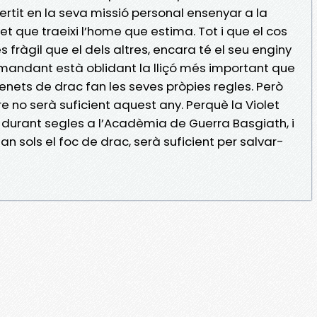
tit en la seva missió personal ensenyar a la
et que traeixi l’home que estima. Tot i que el cos
s fràgil que el dels altres, encara té el seu enginy
 comandant està oblidant la lliçó més important que
genets de drac fan les seves pròpies regles. Però
e no serà suficient aquest any. Perquè la Violet
 durant segles a l’Acadèmia de Guerra Basgiath, i
i tan sols el foc de drac, serà suficient per salvar-