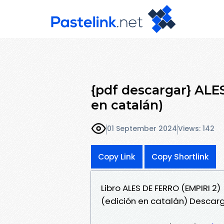
{pdf descargar} ALE
en catalán)
01 September 2024
Views: 142
Copy Link
Copy Shortlink
Libro ALES DE FERRO (EMPIRI 2)
(edición en catalán) Descar