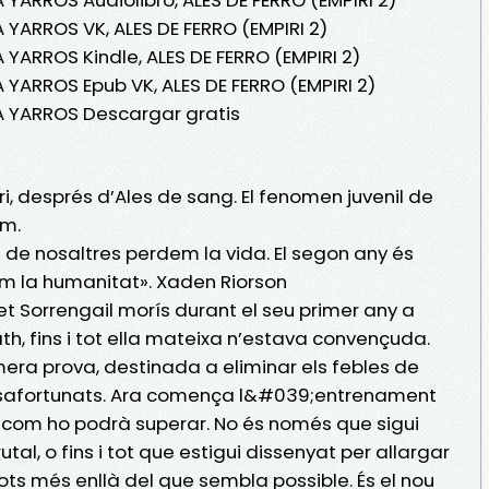
 YARROS VK, ALES DE FERRO (EMPIRI 2)
YARROS Kindle, ALES DE FERRO (EMPIRI 2)
 YARROS Epub VK, ALES DE FERRO (EMPIRI 2)
A YARROS Descargar gratis
i, després d’Ales de sang. El fenomen juvenil de
om.
 de nosaltres perdem la vida. El segon any és
 la humanitat». Xaden Riorson
t Sorrengail morís durant el seu primer any a
h, fins i tot ella mateixa n’estava convençuda.
mera prova, destinada a eliminar els febles de
 desafortunats. Ara comença l&#039;entrenament
nta com ho podrà superar. No és només que sigui
al, o fins i tot que estigui dissenyat per allargar
lots més enllà del que sembla possible. És el nou