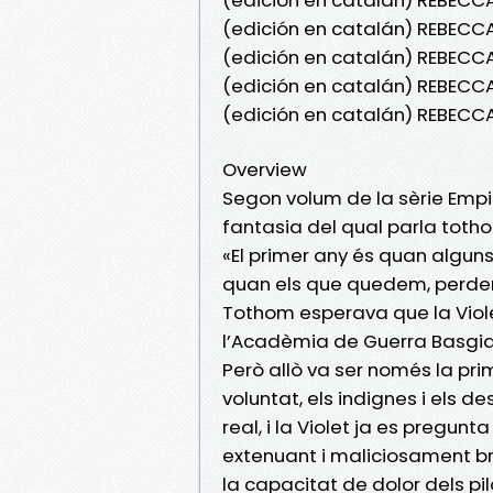
(edición en catalán) REBECCA
(edición en catalán) REBECCA 
(edición en catalán) REBECCA
(edición en catalán) REBECC
Overview
Segon volum de la sèrie Empir
fantasia del qual parla toth
«El primer any és quan alguns
quan els que quedem, perdem
Tothom esperava que la Viole
l’Acadèmia de Guerra Basgiat
Però allò va ser només la pri
voluntat, els indignes i els
real, i la Violet ja es pregu
extenuant i maliciosament brut
la capacitat de dolor dels pi