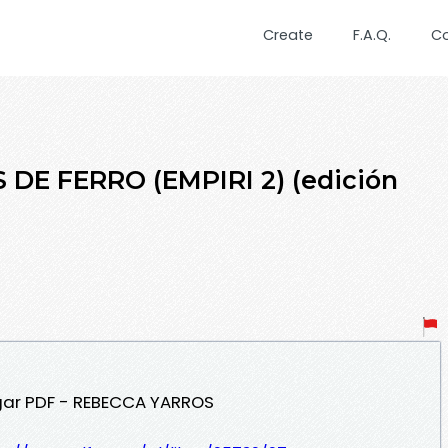
Create
F.A.Q.
C
S DE FERRO (EMPIRI 2) (edición
gar PDF - REBECCA YARROS