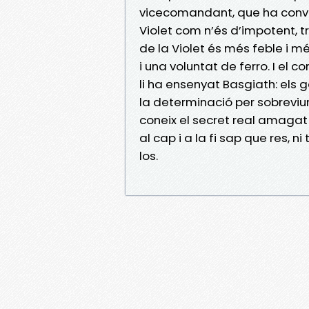
vicecomandant, que ha conver
Violet com n’és d’impotent, tr
de la Violet és més feble i mé
i una voluntat de ferro. I el
li ha ensenyat Basgiath: els 
la determinació per sobreviur
coneix el secret real amagat
al cap i a la fi sap que res, n
los.