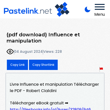
Menu
{pdf download} Influence et
manipulation
04 August 2024
Views: 228
Copy Link
Copy Shortlink
Livre Influence et manipulation Télécharger
le PDF - Robert Cialdini
Télécharger eBook gratuit ➡
http://filesbooks.info/pl/livres/32809/946