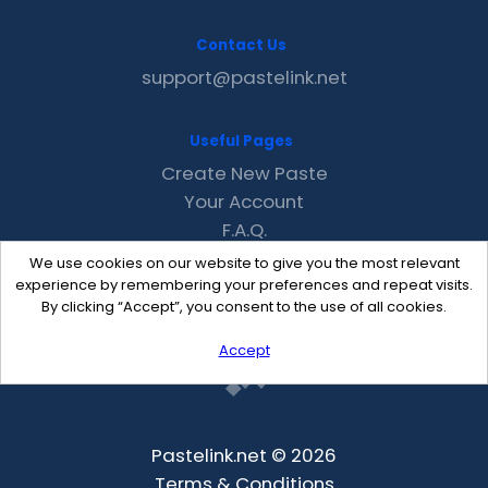
Contact Us
support@pastelink.net
Useful Pages
Create New Paste
Your Account
F.A.Q.
Recent
We use cookies on our website to give you the most relevant
Contact
experience by remembering your preferences and repeat visits.
By clicking “Accept”, you consent to the use of all cookies.
Accept
Pastelink.net © 2026
Terms & Conditions