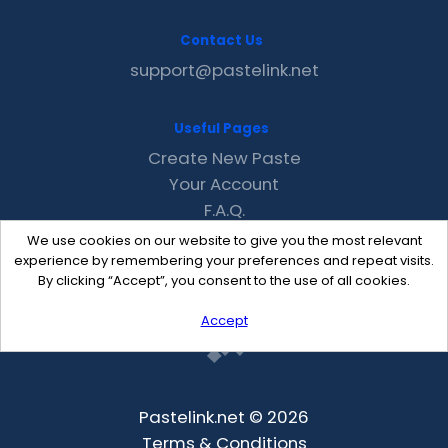
Contact Us
support@pastelink.net
Useful Pages
Create New Paste
Your Account
F.A.Q.
Recent
We use cookies on our website to give you the most relevant
Contact
experience by remembering your preferences and repeat visits.
By clicking “Accept”, you consent to the use of all cookies.
Accept
Pastelink.net © 2026
Terms & Conditions