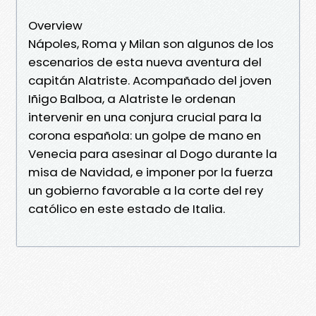
Overview
Nápoles, Roma y Milan son algunos de los
escenarios de esta nueva aventura del
capitán Alatriste. Acompañado del joven
Iñigo Balboa, a Alatriste le ordenan
intervenir en una conjura crucial para la
corona española: un golpe de mano en
Venecia para asesinar al Dogo durante la
misa de Navidad, e imponer por la fuerza
un gobierno favorable a la corte del rey
católico en este estado de Italia.