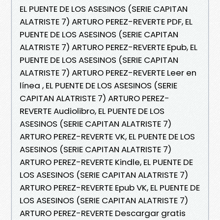
EL PUENTE DE LOS ASESINOS (SERIE CAPITAN
ALATRISTE 7) ARTURO PEREZ-REVERTE PDF, EL
PUENTE DE LOS ASESINOS (SERIE CAPITAN
ALATRISTE 7) ARTURO PEREZ-REVERTE Epub, EL
PUENTE DE LOS ASESINOS (SERIE CAPITAN
ALATRISTE 7) ARTURO PEREZ-REVERTE Leer en
línea , EL PUENTE DE LOS ASESINOS (SERIE
CAPITAN ALATRISTE 7) ARTURO PEREZ-
REVERTE Audiolibro, EL PUENTE DE LOS
ASESINOS (SERIE CAPITAN ALATRISTE 7)
ARTURO PEREZ-REVERTE VK, EL PUENTE DE LOS
ASESINOS (SERIE CAPITAN ALATRISTE 7)
ARTURO PEREZ-REVERTE Kindle, EL PUENTE DE
LOS ASESINOS (SERIE CAPITAN ALATRISTE 7)
ARTURO PEREZ-REVERTE Epub VK, EL PUENTE DE
LOS ASESINOS (SERIE CAPITAN ALATRISTE 7)
ARTURO PEREZ-REVERTE Descargar gratis