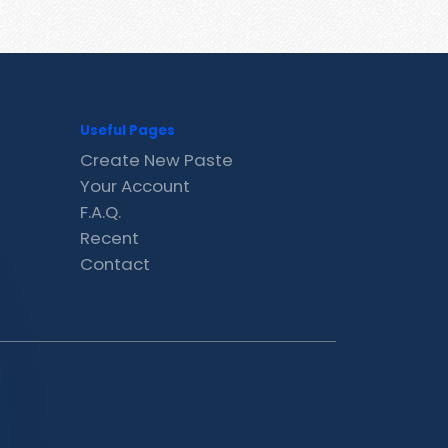
Useful Pages
Create New Paste
Your Account
F.A.Q.
Recent
Contact