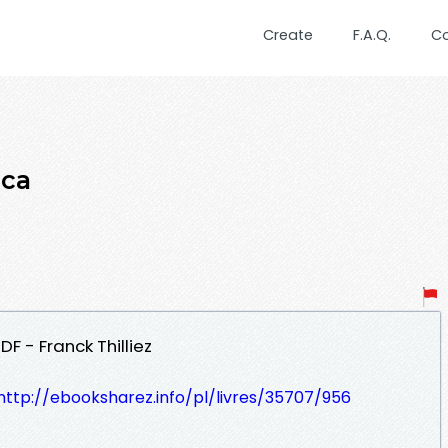
Create
F.A.Q.
C
aca
F - Franck Thilliez
http://ebooksharez.info/pl/livres/35707/956