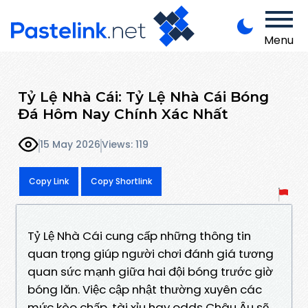
Menu
Tỷ Lệ Nhà Cái: Tỷ Lệ Nhà Cái Bóng
Đá Hôm Nay Chính Xác Nhất
15 May 2026
Views: 119
Copy Link
Copy Shortlink
Tỷ Lệ Nhà Cái cung cấp những thông tin
quan trọng giúp người chơi đánh giá tương
quan sức mạnh giữa hai đội bóng trước giờ
bóng lăn. Việc cập nhật thường xuyên các
mức kèo chấp, tài xỉu hay odds Châu Âu sẽ