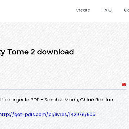
Create
F.A.Q.
C
ity Tome 2 download
élécharger le PDF - Sarah J. Maas, Chloé Bardan
http://get-pdfs.com/pl/livres/142978/905