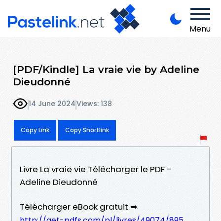
Menu
[PDF/Kindle] La vraie vie by Adeline
Dieudonné
14 June 2024
Views: 138
Copy Link
Copy Shortlink
Livre La vraie vie Télécharger le PDF -
Adeline Dieudonné
Télécharger eBook gratuit ➡
http://get-pdfs.com/pl/livres/49074/895