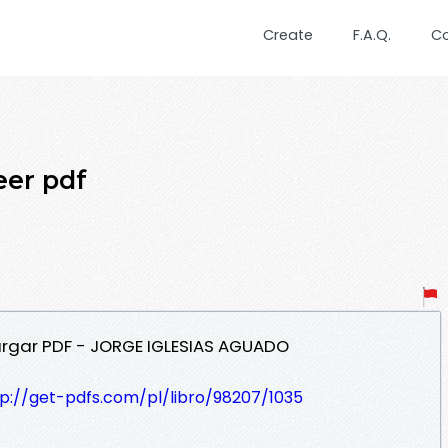
Create
F.A.Q.
C
eer pdf
argar PDF - JORGE IGLESIAS AGUADO
tp://get-pdfs.com/pl/libro/98207/1035