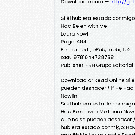
Download ebook ➡
http://ge
Si él hubiera estado conmigo
Had Be en with Me
Laura Nowlin
Page: 464
Format: pdf, ePub, mobi, fb2
ISBN: 9781644738788
Publisher: PRH Grupo Editorial
Download or Read Online Si 
pueden deshacer / If He Had 
Nowlin
Si él hubiera estado conmigo
Had Be en with Me Laura Nowl
que no se pueden deshacer / I
hubiera estado conmigo: Hay
en with Me Laura Nowlin Read