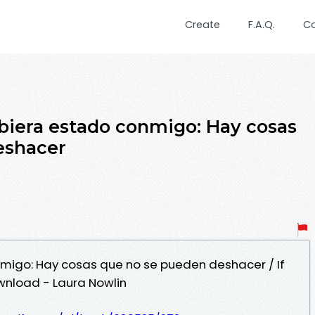
Create
F.A.Q.
C
ubiera estado conmigo: Hay cosas
eshacer
nmigo: Hay cosas que no se pueden deshacer / If
wnload - Laura Nowlin