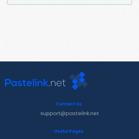
Contact Us
support@pastelink.net
Useful Pages