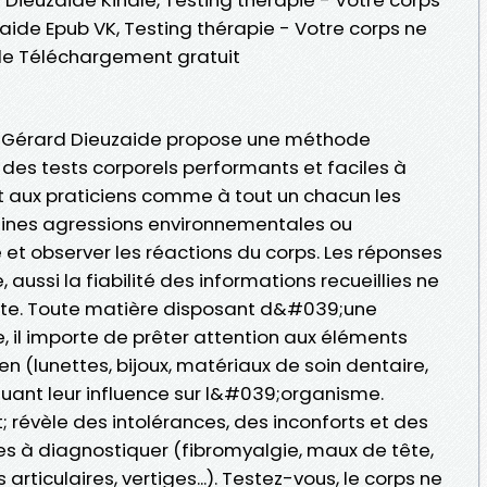
ide Epub VK, Testing thérapie - Votre corps ne
de Téléchargement gratuit
r Gérard Dieuzaide propose une méthode
 des tests corporels performants et faciles à
t aux praticiens comme à tout un chacun les
ines agressions environnementales ou
 et observer les réactions du corps. Les réponses
 aussi la fiabilité des informations recueillies ne
oute. Toute matière disposant d&#039;une
 il importe de prêter attention aux éléments
n (lunettes, bijoux, matériaux de soin dentaire,
valuant leur influence sur l&#039;organisme.
 révèle des intolérances, des inconforts et des
les à diagnostiquer (fibromyalgie, maux de tête,
articulaires, vertiges...). Testez-vous, le corps ne