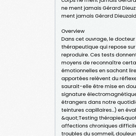
ne ment jamais Gérard Dieuza
ment jamais Gérard Dieuzai
Overview
Dans cet ouvrage, le docteu
thérapeutique qui repose sur
reproduire. Ces tests donnen
moyens de reconnaître certa
émotionnelles en sachant lire
apportées relèvent du réflexe,
saurait-elle être mise en d
signature électromagnétique,
étrangers dans notre quotidie
teintures capillaires...) en é
&quot;Testing thérapie&quot;
affections chroniques diffici
troubles du sommeil, douleurs 