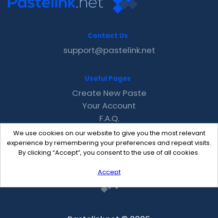
Contact Us
support@pastelink.net
Useful Pages
Create New Paste
Your Account
F.A.Q.
Recent
We use cookies on our website to give you the most relevant
Contact
experience by remembering your preferences and repeat visits.
By clicking “Accept”, you consent to the use of all cookies.
Accept