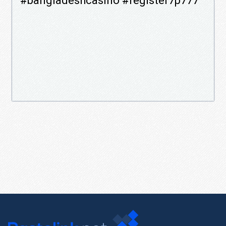
#bangladeshcasino #register7p777