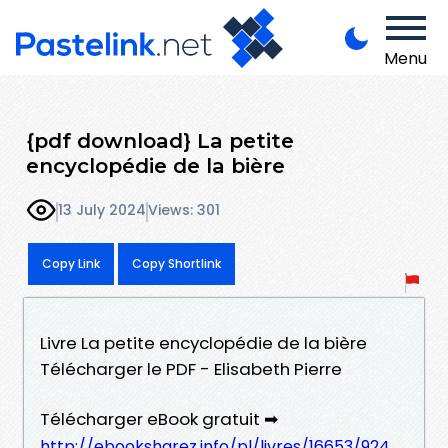
Menu
{pdf download} La petite
encyclopédie de la bière
13 July 2024
Views: 301
Copy Link
Copy Shortlink
Livre La petite encyclopédie de la bière
Télécharger le PDF - Elisabeth Pierre
Télécharger eBook gratuit ➡
http://ebooksharez.info/pl/livres/16653/924